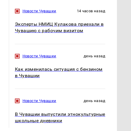
Новости Чувашии
14 часов назад
Эксперты НМИЦ Кулакова приехали в
Чувашию с рабочим визитом
Новости Чувашии
день назад
Как изменилась ситуация с бензином
Таких событий не
в Чувашии
В магазинах России
было с 1945: чего
ажиотаж из-за этого
ждать всем нам?
продукта: что купить?
Новости Чувашии
день назад
В Чувашии выпустили этнокультурные
школьные дневники