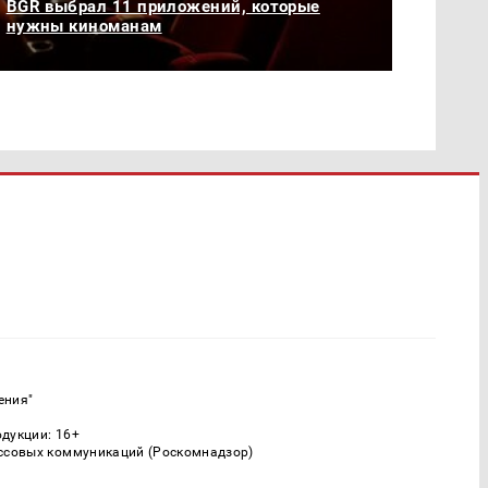
BGR выбрал 11 приложений, которые
нужны киноманам
ения"
одукции: 16+
ассовых коммуникаций (Роскомнадзор)