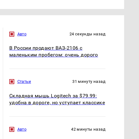
Авто
24 секунды назад
В России продают ВАЗ-2106 с
маленьким пробегом: очень дорого
Статьи
31 минуту назад
Складная мышь Logitech за $79.99:
удобна в дороге, но уступает классике
Авто
42 минуты назад