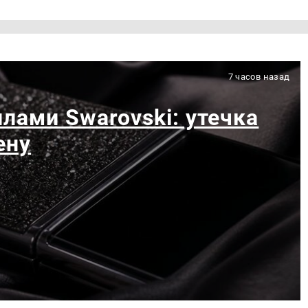
7 часов назад
лами Swarovski: утечка
ену