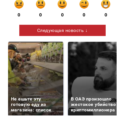
0
0
0
0
0
Следующая новость ↓
Не ешьте эту
В ОАЭ произошло
готовую еду из
жестокое убийство
магазина: список
криптомиллионера