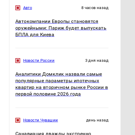
Авто
8 часов назад
Автокомпании Европы становятся
оружейными: Париж будет выпускать
БПЛА для Киева
Новости России
3 дня назад
Аналитики Домклик назвали самые
популярные параметры ипотечных
квартир на вторичном рынке России в
первой половине 2026 года
Новости Чувашии
день назад
Санавиация дважды экстренно