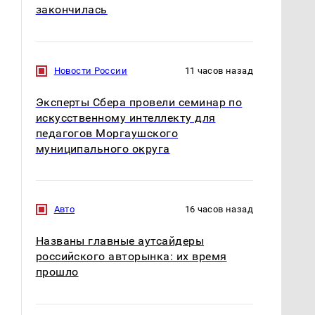
закончилась
Новости России
11 часов назад
Эксперты Сбера провели семинар по
искусственному интеллекту для
педагогов Моргаушского
муниципального округа
Авто
16 часов назад
Названы главные аутсайдеры
российского авторынка: их время
прошло