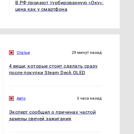
В РФ продают турбированную «Оку»:
цена как у смартфона
Статьи
29 минут назад
4 вещи, которые стоит сделать сразу
после покупки Steam Deck OLED
Авто
3 часа назад
Эксперт сообщил о причинах частой
замены свечей зажигания