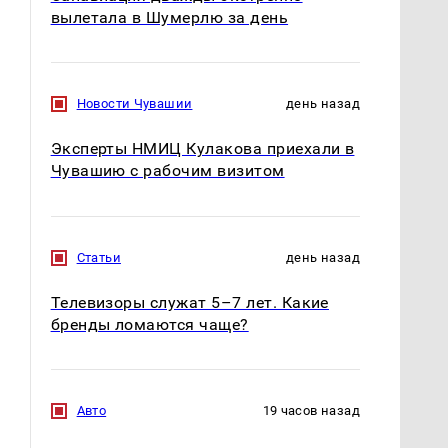
вылетала в Шумерлю за день
Новости Чувашии
день назад
На Урале из казны
Как выглядит место
были украдены 18
крушение вертолета на
Эксперты НМИЦ Кулакова приехали в
миллионов рублей
Кавказе: смотреть
Чувашию с рабочим визитом
Статьи
день назад
Телевизоры служат 5–7 лет. Какие
бренды ломаются чаще?
Авто
19 часов назад