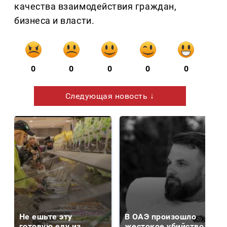
качества взаимодействия граждан,
бизнеса и власти.
0
0
0
0
0
Следующая новость ↓
Не ешьте эту
В ОАЭ произошло
готовую еду из
жестокое убийство