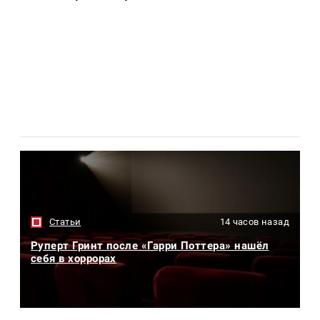
Статьи
14 часов назад
Руперт Гринт после «Гарри Поттера» нашёл
себя в хоррорах