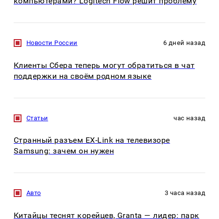
компьютерами? Logitech Flow решит проблему
Новости России
6 дней назад
Клиенты Сбера теперь могут обратиться в чат
поддержки на своём родном языке
Статьи
час назад
Странный разъем EX-Link на телевизоре
Samsung: зачем он нужен
Авто
3 часа назад
Китайцы теснят корейцев, Granta — лидер: парк