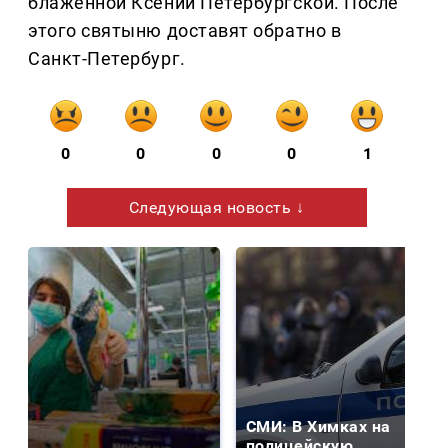
блаженной Ксении Петербургской. После
этого святыню доставят обратно в
Санкт-Петербург.
0
0
0
0
1
Следующая новость ↓
СМИ: В Химках на
полицейскую