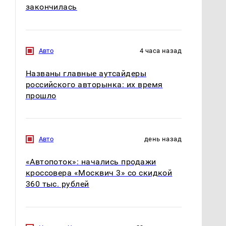
закончилась
Авто
4 часа назад
Названы главные аутсайдеры
российского авторынка: их время
прошло
Авто
день назад
«Автопоток»: начались продажи
кроссовера «Москвич 3» со скидкой
360 тыс. рублей