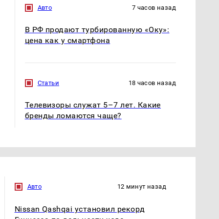
Авто
7 часов назад
В РФ продают турбированную «Оку»:
цена как у смартфона
Статьи
18 часов назад
Телевизоры служат 5–7 лет. Какие
бренды ломаются чаще?
Авто
12 минут назад
Nissan Qashqai установил рекорд