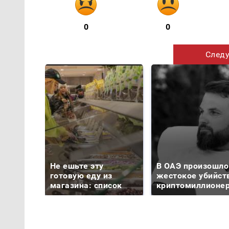
0
0
Следу
Не ешьте эту
В ОАЭ произошло
готовую еду из
жестокое убийст
магазина: список
криптомиллионе