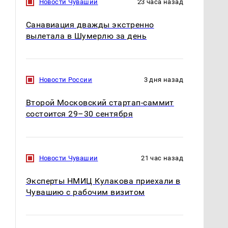
Новости Чувашии
23 часа назад
Санавиация дважды экстренно
вылетала в Шумерлю за день
Новости России
3 дня назад
Второй Московский стартап-саммит
состоится 29–30 сентября
СМИ: В Химках на
Новости Чувашии
21 час назад
полицейскую
В магазинах России
машину напали и
ажиотаж из-за этого
Эксперты НМИЦ Кулакова приехали в
подожгли.
продукта: что купить?
Чувашию с рабочим визитом