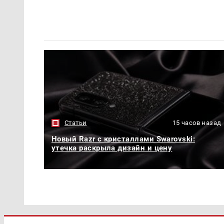
Статьи
15 часов назад
Новый Razr с кристаллами Swarovski:
утечка раскрыла дизайн и цену