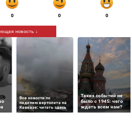
0
0
0
ющая новость ↓
Таких событий не
Все новости по
во
было с 1945: чего
падению вертолета на
ра
ждать всем нам?
Кавказе: читать здесь