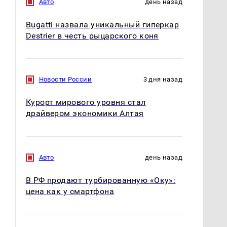
Авто
день назад
Bugatti назвала уникальный гиперкар
Destrier в честь рыцарского коня
Новости России
3 дня назад
Курорт мирового уровня стал
драйвером экономики Алтая
Авто
день назад
В РФ продают турбированную «Оку»:
цена как у смартфона
СМИ: В Химках на