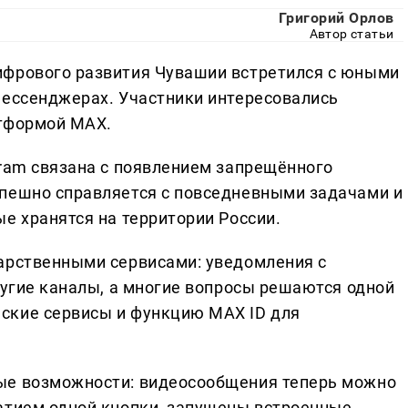
Григорий Орлов
Автор статьи
ифрового развития Чувашии встретился с юными
мессенджерах. Участники интересовались
атформой MAX.
gram связана с появлением запрещённого
спешно справляется с повседневными задачами и
е хранятся на территории России.
арственными сервисами: уведомления с
ругие каналы, а многие вопросы решаются одной
ские сервисы и функцию MAX ID для
ые возможности: видеосообщения теперь можно
атием одной кнопки, запущены встроенные