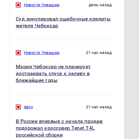
полицейскую
Где будет встреча
Новости Чувашии
день назад
машину напали и
президентов США и
подожгли.
России: Европа?
Суд аннулировал ошибочные кредиты
жителя Чебоксар
Новости Чувашии
21 час назад
Мэрия Чебоксар не планирует
достраивать спуск к заливу в
ближайшие годы
Авто
21 час назад
В России впервые с начала продаж
подорожал кроссовер Tenet T4L
российской сборки