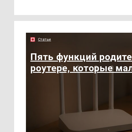
Статьи
Пять функций родите
роутере, которые ма