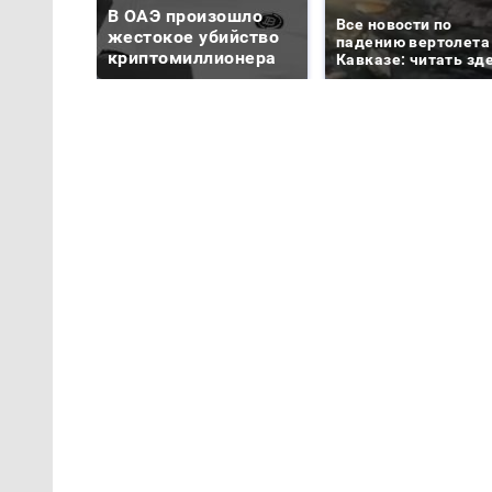
В ОАЭ произошло
Все новости по
жестокое убийство
падению вертолета
криптомиллионера
Кавказе: читать зд