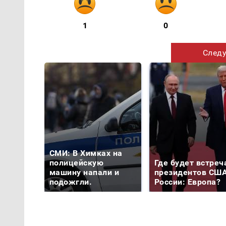
1
0
Следу
СМИ: В Химках на
полицейскую
Где будет встреч
машину напали и
президентов США
подожгли.
России: Европа?