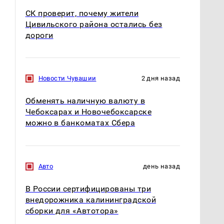
СК проверит, почему жители
Цивильского района остались без
дороги
Новости Чувашии
2 дня назад
Обменять наличную валюту в
Чебоксарах и Новочебоксарске
можно в банкоматах Сбера
На Урале из казны
Не ешьте эту
Авто
день назад
были украдены 18
готовую еду из
миллионов рублей
магазина: список
В России сертифицированы три
внедорожника калининградской
сборки для «Автотора»