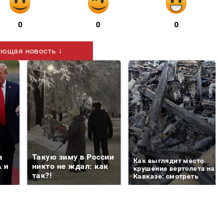
0
0
0
ющая новость ↓
а
Такую зиму в России
Как выглядит место
 и
никто не ждал: как
крушение вертолета на
так?!
Кавказе: смотреть