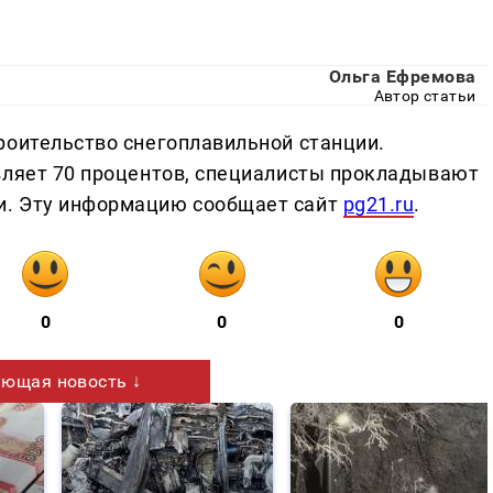
Ольга Ефремова
Автор статьи
роительство снегоплавильной станции.
вляет 70 процентов, специалисты прокладывают
и. Эту информацию сообщает сайт
pg21.ru
.
0
0
0
ющая новость ↓