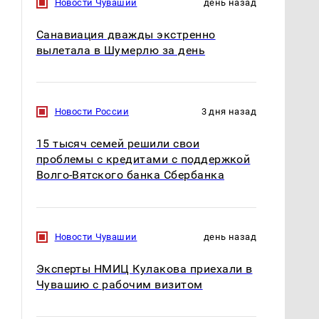
Новости Чувашии
день назад
Санавиация дважды экстренно
вылетала в Шумерлю за день
Таких событий не
Все новости по
было с 1945: чего
падению вертолета на
ждать всем нам?
Кавказе: читать здесь
Новости России
3 дня назад
15 тысяч семей решили свои
проблемы с кредитами с поддержкой
Волго-Вятского банка Сбербанка
Новости Чувашии
день назад
Эксперты НМИЦ Кулакова приехали в
Чувашию с рабочим визитом