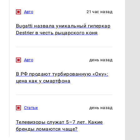
Авто
21 час назад
Bugatti назвала уникальный гиперкар
Destrier в честь рыцарского коня
Авто
день назад
В РФ продают турбированную «Оку»:
цена как у смартфона
Статьи
день назад
Телевизоры служат 5–7 лет. Какие
бренды ломаются чаще?