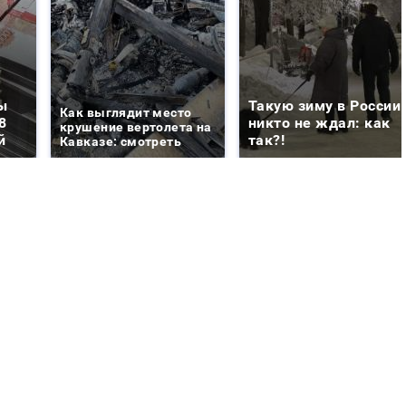
ы
Такую зиму в России
Как выглядит место
8
никто не ждал: как
крушение вертолета на
й
так?!
Кавказе: смотреть