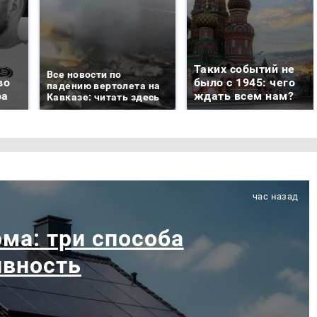
Таких событий не
Все новости по
во
было с 1945: чего
падению вертолета на
ра
ждать всем нам?
Кавказе: читать здесь
час назад
ма: три способа
ивность