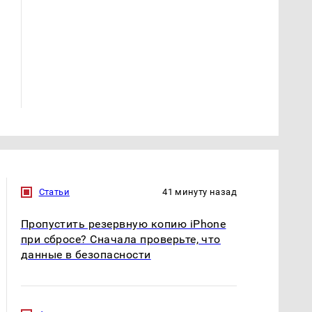
Где будет встреча
Как выглядит место
президентов США и
крушение вертолета на
России: Европа?
Кавказе: смотреть
Статьи
41 минуту назад
Пропустить резервную копию iPhone
при сбросе? Сначала проверьте, что
данные в безопасности