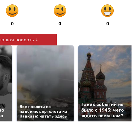
0
0
0
ющая новость ↓
Таких событий не
Все новости по
во
было с 1945: чего
падению вертолета на
ра
ждать всем нам?
Кавказе: читать здесь