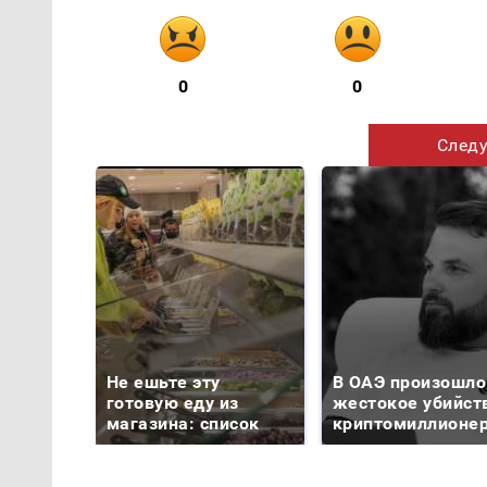
0
0
Следу
Не ешьте эту
В ОАЭ произошло
готовую еду из
жестокое убийст
магазина: список
криптомиллионе