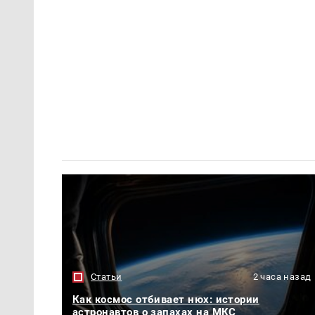
Статьи
2 часа назад
Как космос отбивает нюх: истории
астронавтов о запахах на МКС