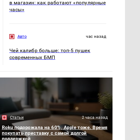
в магазин: как работают «популярные
часы»
Авто
час назад
Чей калибр больше: топ-5 пушек
современных БМП
Статьи
2 часа назад
Roku подорожала на 60%, Apple тоже. Время
покупать приставку с самой долгой
поддержкой