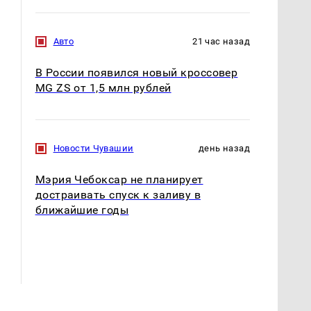
Авто
21 час назад
В России появился новый кроссовер
MG ZS от 1,5 млн рублей
Новости Чувашии
день назад
Мэрия Чебоксар не планирует
достраивать спуск к заливу в
ближайшие годы
СМИ: В Химках на
полицейскую
В магазинах России
машину напали и
ажиотаж из-за этого
подожгли.
продукта: что купить?