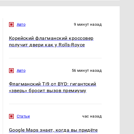
Авто
9 минут назад
Корейский флагманский кроссовер
получит двери как у Rolls-Royce
Авто
56 минут назад
Флагманский Ti9 от BYD: гигантский
«зверь» бросит вызов премиуму
Статьи
час назад
Google Maps знает, когда вы придёте