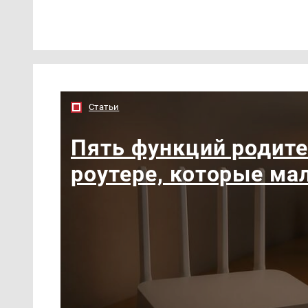
Статьи
Пять функций родите
роутере, которые ма