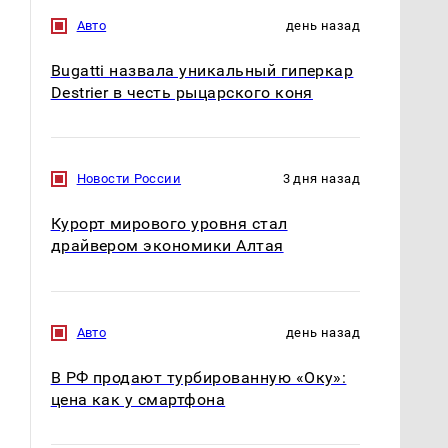
Авто
день назад
Bugatti назвала уникальный гиперкар
Destrier в честь рыцарского коня
Новости России
3 дня назад
Курорт мирового уровня стал
драйвером экономики Алтая
Не ешьте эту
Как выглядит место
готовую еду из
крушение вертолета на
магазина: список
Кавказе: смотреть
Авто
день назад
В РФ продают турбированную «Оку»:
цена как у смартфона