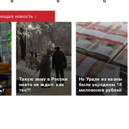
0
0
0
ющая новость ↓
Такую зиму в России
На Урале из казны
никто не ждал: как
были украдены 18
о
так?!
миллионов рублей
ть?