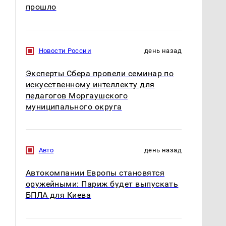
прошло
Новости России
день назад
Эксперты Сбера провели семинар по
искусственному интеллекту для
педагогов Моргаушского
муниципального округа
Авто
день назад
Автокомпании Европы становятся
оружейными: Париж будет выпускать
БПЛА для Киева