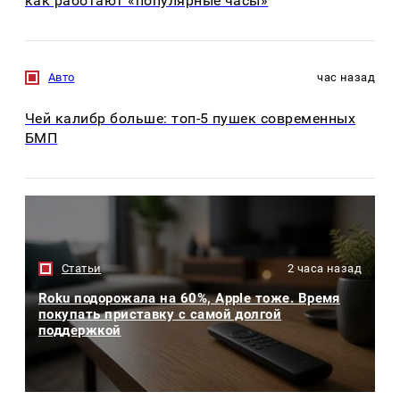
как работают «популярные часы»
Авто
час назад
Чей калибр больше: топ-5 пушек современных
БМП
Статьи
2 часа назад
Roku подорожала на 60%, Apple тоже. Время
покупать приставку с самой долгой
поддержкой