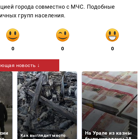
цией города совместно с МЧС. Подобные
ичных групп населения.
0
0
0
ющая новость ↓
сии
На Урале из казны
Как выглядит место
ак
были украдены 18