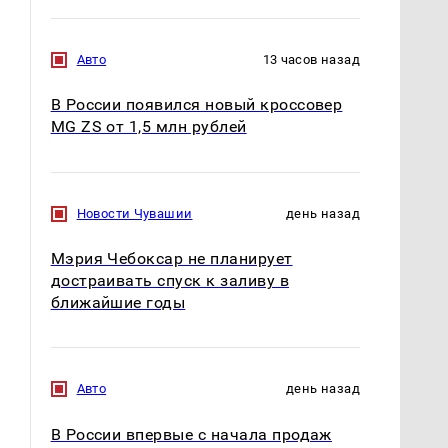
падению вертолета на
криптомиллионера
Кавказе: читать здесь
Авто
13 часов назад
В России появился новый кроссовер
MG ZS от 1,5 млн рублей
Новости Чувашии
день назад
Мэрия Чебоксар не планирует
достраивать спуск к заливу в
ближайшие годы
Авто
день назад
В России впервые с начала продаж