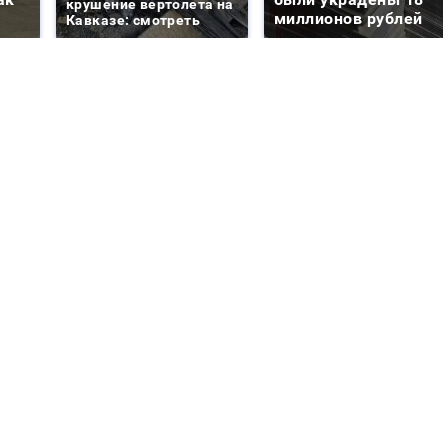
крушение вертолета на
миллионов рублей
Кавказе: смотреть