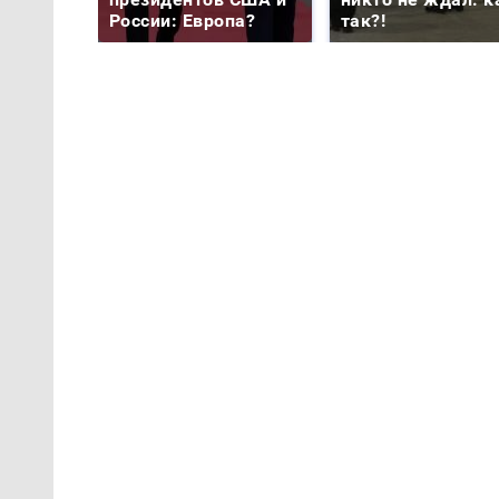
России: Европа?
так?!