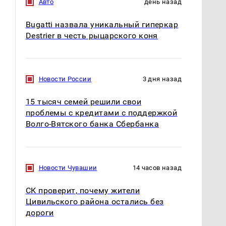
Авто
день назад
Bugatti назвала уникальный гиперкар
Destrier в честь рыцарского коня
Новости России
3 дня назад
15 тысяч семей решили свои
проблемы с кредитами с поддержкой
Волго-Вятского банка Сбербанка
Новости Чувашии
14 часов назад
СК проверит, почему жители
Цивильского района остались без
дороги
В ОАЭ произошло
Все новости по
жестокое убийство