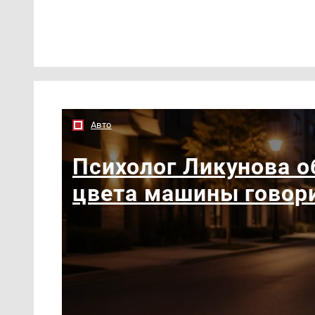
Авто
Психолог Ликунова о
цвета машины говори