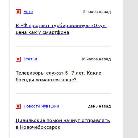
Авто
5 часов назад
В РФ продают турбированную «Оку»:
цена как у смартфона
Статьи
16 часов назад
Телевизоры служат 5–7 лет. Какие
бренды ломаются чаще?
Новости Чувашии
день назад
Цивильские помои начнут отправлять
в Новочебоксарск