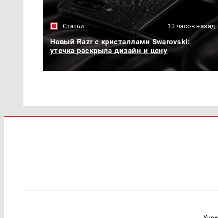
Статьи
13 часов назад
Новый Razr с кристаллами Swarovski:
утечка раскрыла дизайн и цену
Учре