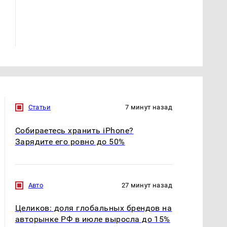
СМИ: В Химках на
полицейскую
В магазинах России
машину напали и
ажиотаж из-за этого
подожгли.
продукта: что купить?
Статьи
7 минут назад
Собираетесь хранить iPhone?
Зарядите его ровно до 50%
Авто
27 минут назад
Целиков: доля глобальных брендов на
авторынке РФ в июле выросла до 15%