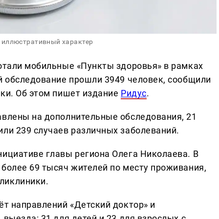
 иллюстративный характер
ботали мобильные «Пункты здоровья» в рамках
ей обследование прошли 3949 человек, сообщили
ики. Об этом пишет издание
Ридус
.
авлены на дополнительные обследования, 21
или 239 случаев различных заболеваний.
нициативе главы региона Олега Николаева. В
 более 69 тысяч жителей по месту проживания,
ликлиники.
ёт направлений «Детский доктор» и
 выезда: 31 для детей и 23 для взрослых с