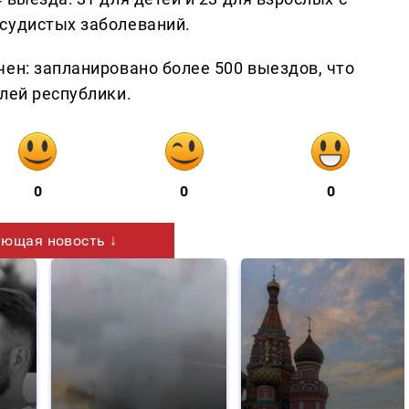
судистых заболеваний.
ен: запланировано более 500 выездов, что
лей республики.
0
0
0
ющая новость ↓