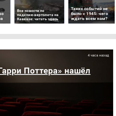
Таких событий не
Все новости по
во
было с 1945: чего
падению вертолета на
ра
ждать всем нам?
Кавказе: читать здесь
4 часа назад
«Гарри Поттера» нашёл