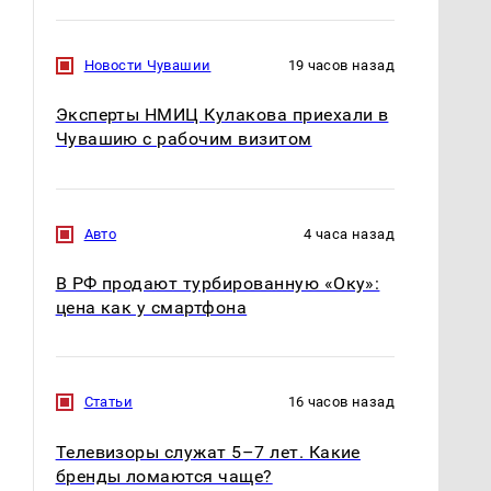
Новости Чувашии
19 часов назад
Эксперты НМИЦ Кулакова приехали в
Чувашию с рабочим визитом
Авто
4 часа назад
В РФ продают турбированную «Оку»:
цена как у смартфона
Статьи
16 часов назад
Телевизоры служат 5–7 лет. Какие
бренды ломаются чаще?