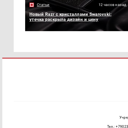
Статьи
12 часов назад
Новый Razr с кристаллами Swarovski:
утечка раскрыла дизайн и цену
Учре
Тел.: +7902