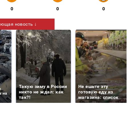
0
0
0
ющая новость ↓
Такую зиму в России
Не ешьте эту
о
никто не ждал: как
готовую еду из
а на
так?!
магазина: список