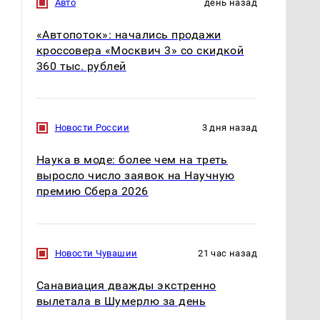
Авто
день назад
«Автопоток»: начались продажи
кроссовера «Москвич 3» со скидкой
360 тыс. рублей
Новости России
3 дня назад
Наука в моде: более чем на треть
выросло число заявок на Научную
премию Сбера 2026
Таких событий не
Все новости по
было с 1945: чего
падению вертолета на
ждать всем нам?
Кавказе: читать здесь
Новости Чувашии
21 час назад
Санавиация дважды экстренно
вылетала в Шумерлю за день