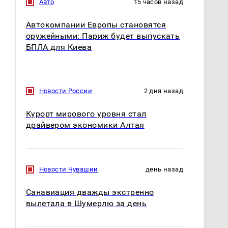
Авто
15 часов назад
Автокомпании Европы становятся
оружейными: Париж будет выпускать
БПЛА для Киева
Новости России
2 дня назад
Курорт мирового уровня стал
драйвером экономики Алтая
Новости Чувашии
день назад
Санавиация дважды экстренно
вылетала в Шумерлю за день
Не ешьте эту
Как выглядит место
готовую еду из
крушение вертолета на
магазина: список
Кавказе: смотреть