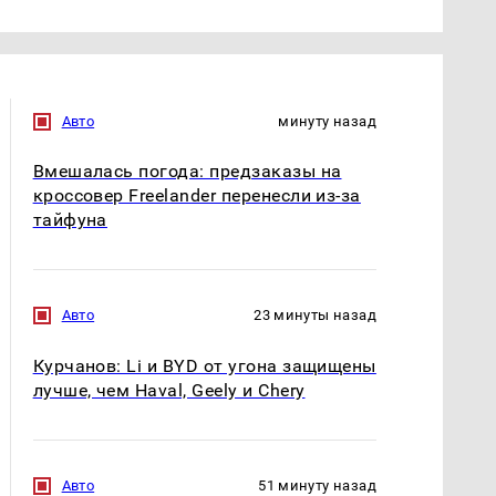
Авто
минуту назад
Вмешалась погода: предзаказы на
кроссовер Freelander перенесли из-за
тайфуна
Авто
23 минуты назад
Курчанов: Li и BYD от угона защищены
лучше, чем Haval, Geely и Chery
Авто
51 минуту назад