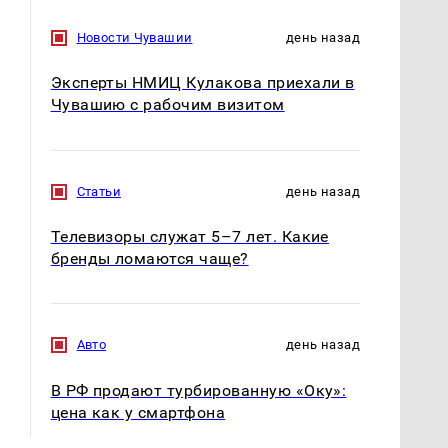
Новости Чувашии
день назад
Эксперты НМИЦ Кулакова приехали в
Чувашию с рабочим визитом
Статьи
день назад
Телевизоры служат 5–7 лет. Какие
бренды ломаются чаще?
Авто
день назад
В РФ продают турбированную «Оку»:
цена как у смартфона