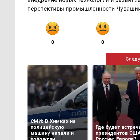
перспективы промышленности Чувашии
0
0
Следу
СМИ: В Химках на
полицейскую
Где будет встреч
машину напали и
президентов США
подожгли.
России: Европа?