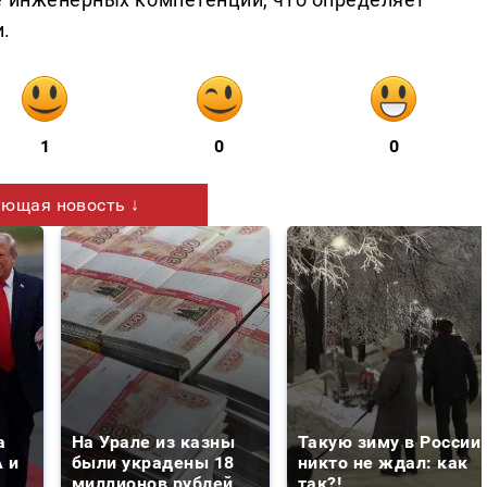
.
1
0
0
ющая новость ↓
а
На Урале из казны
Такую зиму в России
 и
были украдены 18
никто не ждал: как
миллионов рублей
так?!