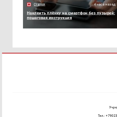
Статьи
4 часа назад
Наклеить плёнку на смартфон без пузырей:
пошаговая инструкция
Учре
Тел.: +7902