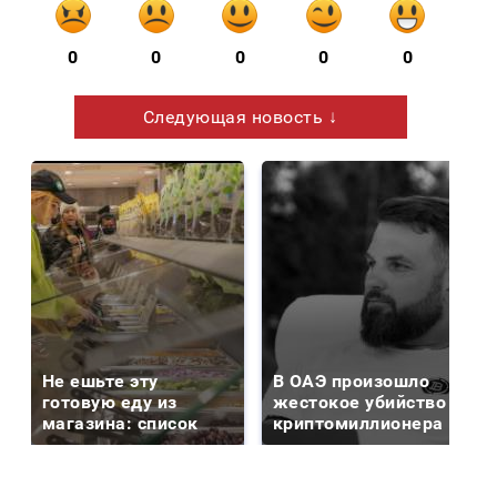
0
0
0
0
0
Следующая новость ↓
Не ешьте эту
В ОАЭ произошло
готовую еду из
жестокое убийство
магазина: список
криптомиллионера