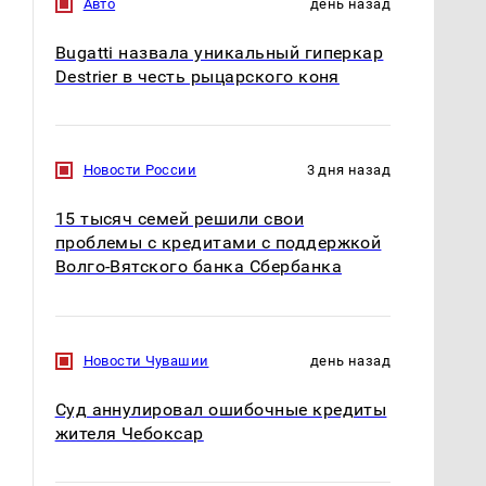
Авто
день назад
Bugatti назвала уникальный гиперкар
Destrier в честь рыцарского коня
Новости России
3 дня назад
15 тысяч семей решили свои
проблемы с кредитами с поддержкой
Волго-Вятского банка Сбербанка
Новости Чувашии
день назад
Не ешьте эту
В ОАЭ произошло
готовую еду из
жестокое убийство
Суд аннулировал ошибочные кредиты
магазина: список
криптомиллионера
жителя Чебоксар