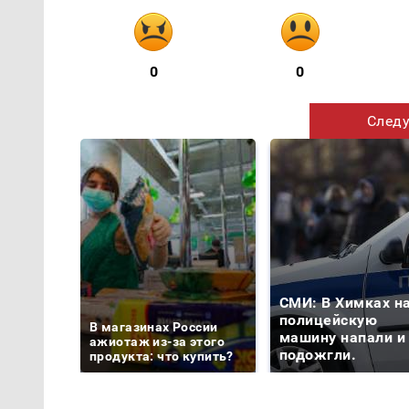
0
0
Следу
СМИ: В Химках н
полицейскую
В магазинах России
машину напали и
ажиотаж из-за этого
подожгли.
продукта: что купить?