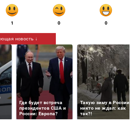
1
0
0
ющая новость ↓
а
Где будет встреча
Такую зиму в России
президентов США и
никто не ждал: как
России: Европа?
так?!