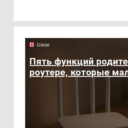
Статьи
Пять функций родите
роутере, которые ма