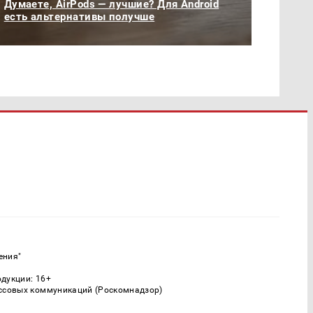
Думаете, AirPods — лучшие? Для Android
есть альтернативы получше
ения"
одукции: 16+
ассовых коммуникаций (Роскомнадзор)