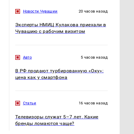
Новости Чувашии
20 часов назад
Эксперты НМИЦ Кулакова приехали в
Чувашию с рабочим визитом
Таких событий не
Все новости по
было с 1945: чего
падению вертолета на
ждать всем нам?
Кавказе: читать здесь
Авто
5 часов назад
В РФ продают турбированную «Оку»:
цена как у смартфона
Статьи
16 часов назад
Телевизоры служат 5–7 лет. Какие
бренды ломаются чаще?