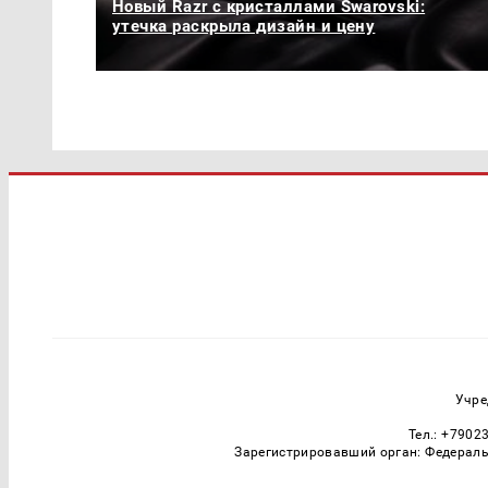
Новый Razr с кристаллами Swarovski:
утечка раскрыла дизайн и цену
Учре
Тел.: +7902
Зарегистрировавший орган: Федераль