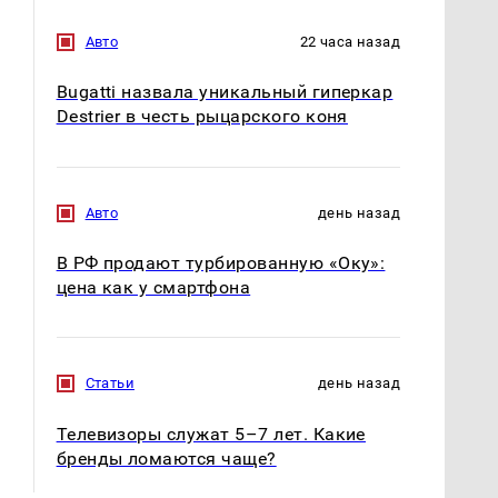
Авто
22 часа назад
Bugatti назвала уникальный гиперкар
Destrier в честь рыцарского коня
Авто
день назад
В РФ продают турбированную «Оку»:
цена как у смартфона
Статьи
день назад
СМИ: В Химках на
полицейскую
Телевизоры служат 5–7 лет. Какие
В магазинах России
машину напали и
ажиотаж из-за этого
бренды ломаются чаще?
подожгли.
продукта: что купить?