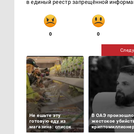
в единый реестр запрещённой информац
0
0
Следу
Не ешьте эту
В ОАЭ произошло
готовую еду из
жестокое убийст
магазина: список
криптомиллионе