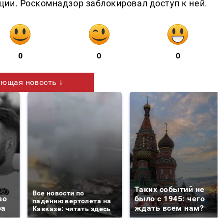
ии. Роскомнадзор заблокировал доступ к ней.
0
0
0
ющая новость ↓
Таких событий не
Все новости по
во
было с 1945: чего
падению вертолета на
ра
ждать всем нам?
Кавказе: читать здесь