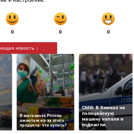
0
0
0
ющая новость ↓
СМИ: В Химках на
е
полицейскую
В магазинах России
о
машину напали и
ажиотаж из-за этого
подожгли.
продукта: что купить?