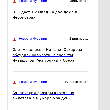
Новости Чувашии
день назад
ВТБ даст 1,2 млрд на два дома в
Чебоксарах
Новости Чувашии
2 дня назад
Олег Николаев и Наталья Сахарова
обсудили совместные проекты
Чувашской Республики и Сбера
Новости Чувашии
19 часов назад
Санавиация дважды экстренно
Где будет встреча
Такую зиму в России
президентов США и
никто не ждал: как
вылетала в Шумерлю за день
России: Европа?
так?!