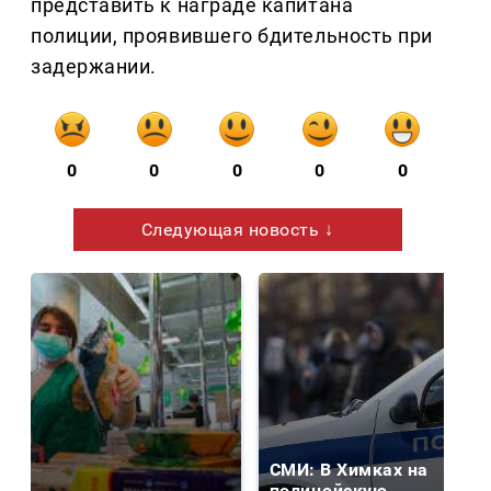
представить к награде капитана
полиции, проявившего бдительность при
задержании.
0
0
0
0
0
Следующая новость ↓
СМИ: В Химках на
полицейскую