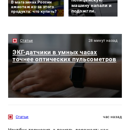
В магазинах России
машину напали и
ажиотаж из-за этого
подожгли.
продукта: что купить?
Статьи
28 минут назад
ЭКГ-датчики в умных часах
точнее оптических пульсометров
Статьи
час назад
Ноутбук тормозит, а память дорожает: как