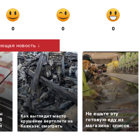
0
0
0
ющая новость ↓
ы
Не ешьте эту
Как выглядит место
8
готовую еду из
крушение вертолета на
й
магазина: список
Кавказе: смотреть