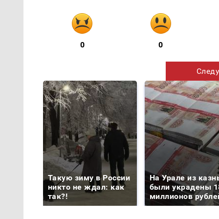
0
0
Следу
Такую зиму в России
На Урале из казн
никто не ждал: как
были украдены 1
так?!
миллионов рубле