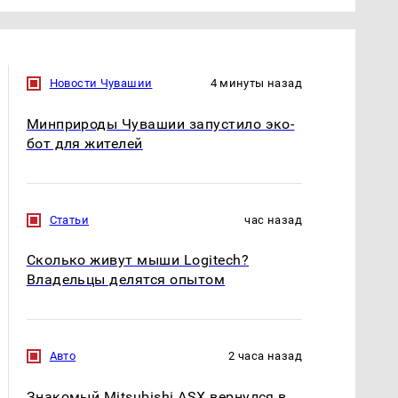
Новости Чувашии
4 минуты назад
Минприроды Чувашии запустило эко-
бот для жителей
Статьи
час назад
Сколько живут мыши Logitech?
Владельцы делятся опытом
Авто
2 часа назад
Знакомый Mitsubishi ASX вернулся в