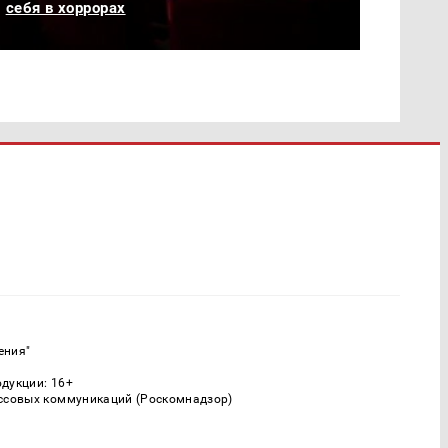
себя в хоррорах
ения"
одукции: 16+
ассовых коммуникаций (Роскомнадзор)