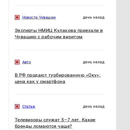
СМИ: В Химках на
полицейскую
В магазинах России
машину напали и
ажиотаж из-за этого
Новости Чувашии
день назад
подожгли.
продукта: что купить?
Эксперты НМИЦ Кулакова приехали в
Чувашию с рабочим визитом
Авто
день назад
В РФ продают турбированную «Оку»:
цена как у смартфона
Статьи
день назад
Телевизоры служат 5–7 лет. Какие
бренды ломаются чаще?