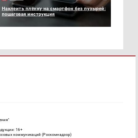
Наклеить плёнку на смартфон без пузырей:
пошаговая инструкция
ения"
одукции: 16+
ассовых коммуникаций (Роскомнадзор)