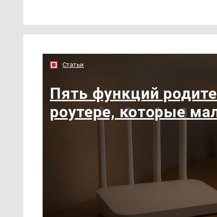
Статьи
Пять функций родите
роутере, которые ма