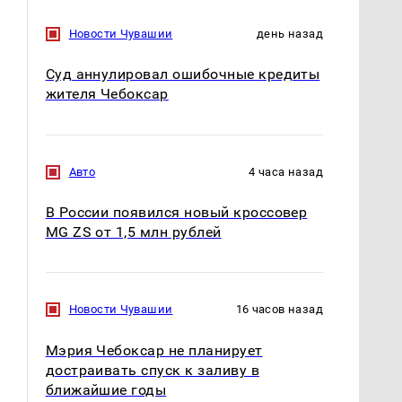
СМИ: В Химках на
Новости Чувашии
день назад
полицейскую
В магазинах России
машину напали и
ажиотаж из-за этого
Суд аннулировал ошибочные кредиты
подожгли.
продукта: что купить?
жителя Чебоксар
Авто
4 часа назад
В России появился новый кроссовер
MG ZS от 1,5 млн рублей
Новости Чувашии
16 часов назад
Мэрия Чебоксар не планирует
достраивать спуск к заливу в
ближайшие годы