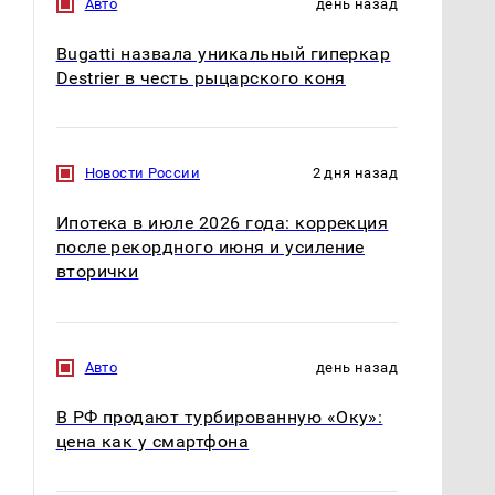
Авто
день назад
Bugatti назвала уникальный гиперкар
Destrier в честь рыцарского коня
Новости России
2 дня назад
Ипотека в июле 2026 года: коррекция
после рекордного июня и усиление
вторички
Авто
день назад
В РФ продают турбированную «Оку»:
цена как у смартфона