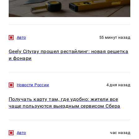
Авто
55 минут назад
Geely Cityray прошел рестайлинг: новая решетка
и фонари
Новости России
4 дня назад
Получать карту там, где удобно: жители все
чаще пользуются выездным сервисом Сбера
Авто
час назад