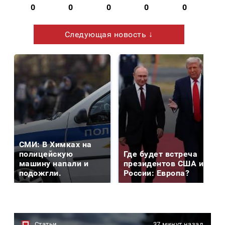
0
0
0
0
0
Следующая новость ↓
СМИ: В Химках на
полицейскую
Где будет встреча
машину напали и
президентов США и
подожгли.
России: Европа?
Статьи
37 минут назад