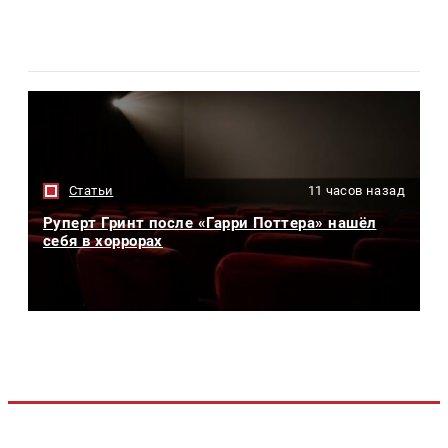
Статьи
11 часов назад
Руперт Гринт после «Гарри Поттера» нашёл
себя в хоррорах