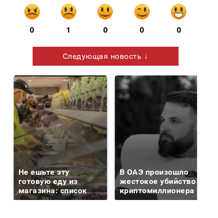
0
1
0
0
0
Следующая новость ↓
Не ешьте эту
В ОАЭ произошло
готовую еду из
жестокое убийство
магазина: список
криптомиллионера