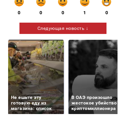
0
0
0
1
0
Следующая новость ↓
Не ешьте эту
В ОАЭ произошло
готовую еду из
жестокое убийство
магазина: список
криптомиллионера