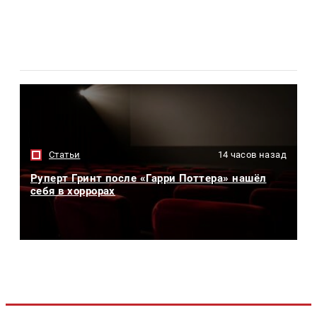
Статьи
14 часов назад
Руперт Гринт после «Гарри Поттера» нашёл
себя в хоррорах