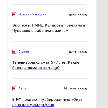
Новости Чувашии
день назад
Эксперты НМИЦ Кулакова приехали в
Чувашию с рабочим визитом
Статьи
день назад
Телевизоры служат 5–7 лет. Какие
бренды ломаются чаще?
Авто
14 часов назад
Такую зиму в России
На Урале из казны
никто не ждал: как
были украдены 18
В РФ продают турбированную «Оку»:
так?!
миллионов рублей
цена как у смартфона