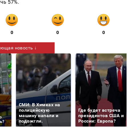
чь 57%.
0
0
0
ющая новость ↓
СМИ: В Химках на
полицейскую
Где будет встреча
машину напали и
президентов США и
о
подожгли.
России: Европа?
ть?