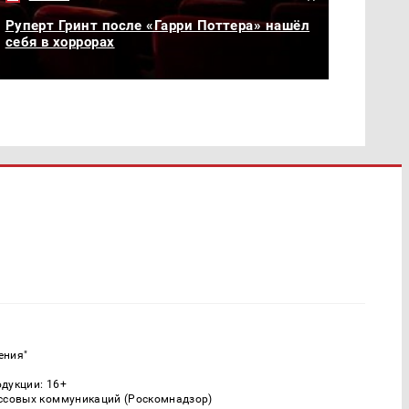
Руперт Гринт после «Гарри Поттера» нашёл
себя в хоррорах
ения"
одукции: 16+
ассовых коммуникаций (Роскомнадзор)