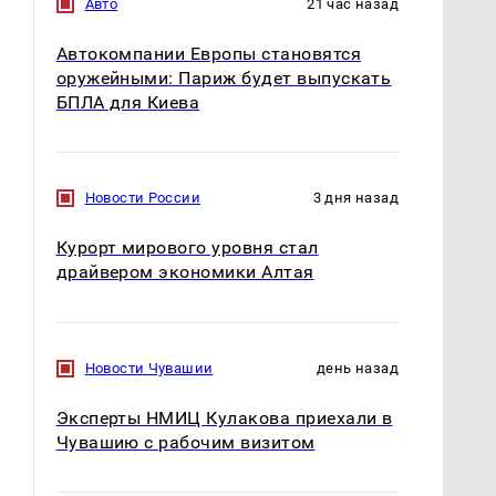
Авто
21 час назад
Автокомпании Европы становятся
оружейными: Париж будет выпускать
БПЛА для Киева
Новости России
3 дня назад
Курорт мирового уровня стал
драйвером экономики Алтая
Новости Чувашии
день назад
Эксперты НМИЦ Кулакова приехали в
Чувашию с рабочим визитом