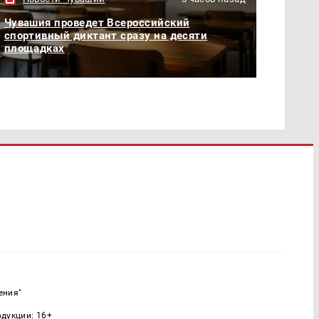
Чувашия проведет Всероссийский
спортивный диктант сразу на десяти
площадках
ения"
одукции: 16+