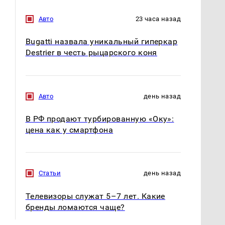
Где будет встреча
На Урале из казны
президентов США и
были украдены 18
Авто
23 часа назад
России: Европа?
миллионов рублей
Bugatti назвала уникальный гиперкар
Destrier в честь рыцарского коня
Авто
день назад
В РФ продают турбированную «Оку»:
цена как у смартфона
Статьи
день назад
Телевизоры служат 5–7 лет. Какие
бренды ломаются чаще?