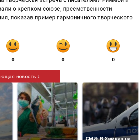
али о крепком союзе, преемственности
ния, показав пример гармоничного творческого
0
0
0
ющая новость ↓
СМИ: В Химках на