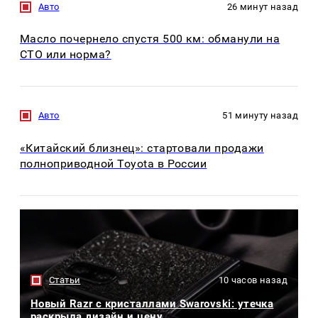
Авто
26 минут назад
Масло почернело спустя 500 км: обманули на
СТО или норма?
Авто
51 минуту назад
«Китайский близнец»: стартовали продажи
полноприводной Toyota в России
Статьи
10 часов назад
Новый Razr с кристаллами Swarovski: утечка
раскрыла дизайн и цену