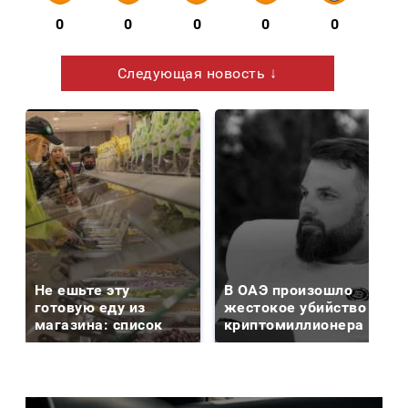
0
0
0
0
0
Следующая новость ↓
Не ешьте эту
В ОАЭ произошло
готовую еду из
жестокое убийство
магазина: список
криптомиллионера