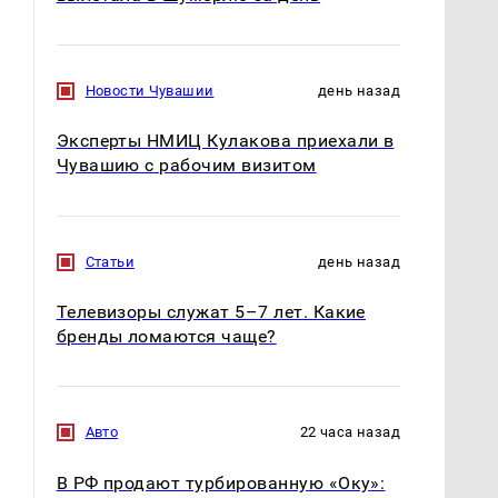
Новости Чувашии
день назад
Эксперты НМИЦ Кулакова приехали в
Чувашию с рабочим визитом
На Урале из казны
Такую зиму в России
были украдены 18
никто не ждал: как
Статьи
день назад
миллионов рублей
так?!
Телевизоры служат 5–7 лет. Какие
бренды ломаются чаще?
Авто
22 часа назад
В РФ продают турбированную «Оку»: