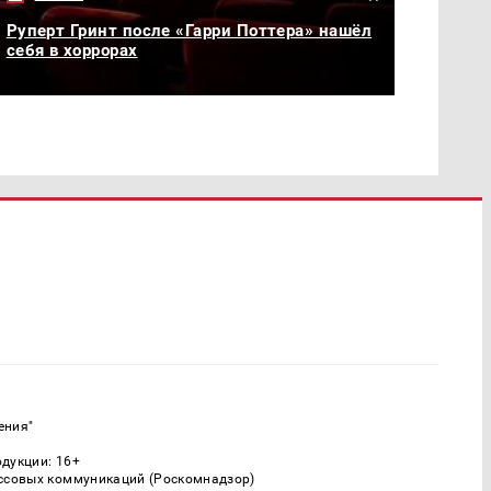
Руперт Гринт после «Гарри Поттера» нашёл
себя в хоррорах
ения"
одукции: 16+
ассовых коммуникаций (Роскомнадзор)