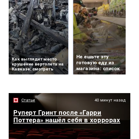
Не ешьте эту
Как выглядит место
готовую еду из
крушение вертолета на
магазина: список
Кавказе: смотреть
Статьи
40 минут назад
Руперт Гринт после «Гарри
Поттера» нашёл себя в хоррорах