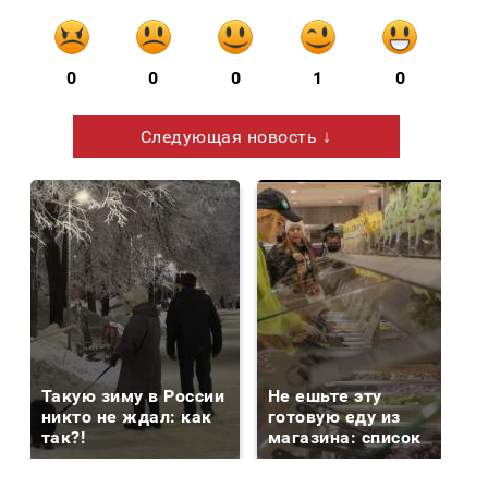
0
0
0
1
0
Следующая новость ↓
Такую зиму в России
Не ешьте эту
никто не ждал: как
готовую еду из
так?!
магазина: список