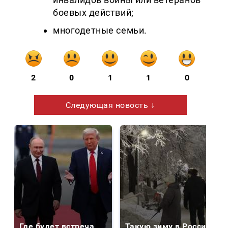
боевых действий;
многодетные семьи.
2
0
1
1
0
Следующая новость ↓
Где будет встреча
Такую зиму в России