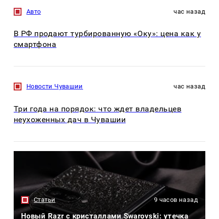
Авто
час назад
В РФ продают турбированную «Оку»: цена как у
смартфона
Новости Чувашии
час назад
Три года на порядок: что ждет владельцев
неухоженных дач в Чувашии
Статьи
9 часов назад
Новый Razr с кристаллами Swarovski: утечка