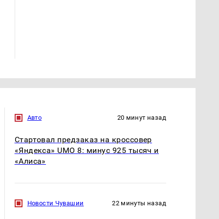
Не ешьте эту
В ОАЭ произошло
готовую еду из
жестокое убийство
магазина: список
криптомиллионера
Авто
20 минут назад
Стартовал предзаказ на кроссовер
«Яндекса» UMO 8: минус 925 тысяч и
«Алиса»
Новости Чувашии
22 минуты назад