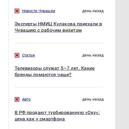
Новости Чувашии
день назад
Эксперты НМИЦ Кулакова приехали в
Чувашию с рабочим визитом
Статьи
день назад
Телевизоры служат 5–7 лет. Какие
бренды ломаются чаще?
Авто
день назад
В РФ продают турбированную «Оку»:
цена как у смартфона