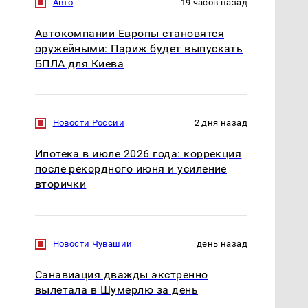
Авто
19 часов назад
Автокомпании Европы становятся
оружейными: Париж будет выпускать
БПЛА для Киева
СМИ: В Химках на
Новости России
2 дня назад
полицейскую
В магазинах России
машину напали и
ажиотаж из-за этого
Ипотека в июле 2026 года: коррекция
подожгли.
продукта: что купить?
после рекордного июня и усиление
вторички
Новости Чувашии
день назад
Санавиация дважды экстренно
вылетала в Шумерлю за день