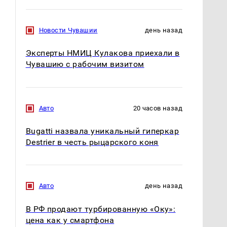
Новости Чувашии
день назад
Эксперты НМИЦ Кулакова приехали в
Чувашию с рабочим визитом
Авто
20 часов назад
Bugatti назвала уникальный гиперкар
Destrier в честь рыцарского коня
Авто
день назад
В РФ продают турбированную «Оку»:
цена как у смартфона