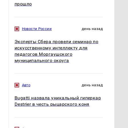
прошло
Новости России
день назад
Эксперты Сбера провели семинар по
искусственному интеллекту для
педагогов Моргаушского
муниципального округа
Авто
день назад
Bugatti назвала уникальный гиперкар
Destrier в честь рыцарского коня