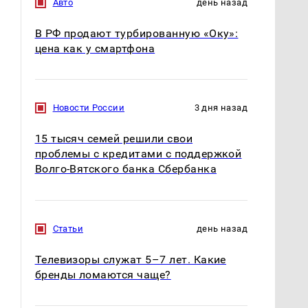
Авто
день назад
В РФ продают турбированную «Оку»:
цена как у смартфона
Новости России
3 дня назад
15 тысяч семей решили свои
Не ешьте эту
В ОАЭ произошло
проблемы с кредитами с поддержкой
готовую еду из
жестокое убийство
Волго-Вятского банка Сбербанка
магазина: список
криптомиллионера
Статьи
день назад
Телевизоры служат 5–7 лет. Какие
бренды ломаются чаще?