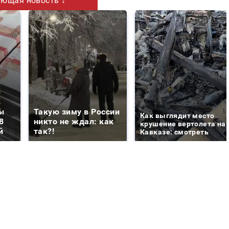
ющая новость ↓
ы
Такую зиму в России
Как выглядит место
8
никто не ждал: как
крушение вертолета на
й
так?!
Кавказе: смотреть