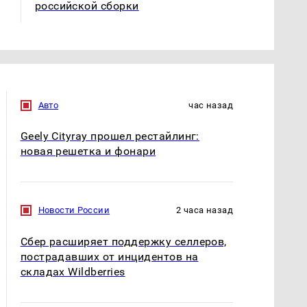
российской сборки
Авто
час назад
Geely Cityray прошел рестайлинг:
новая решетка и фонари
Новости России
2 часа назад
Сбер расширяет поддержку селлеров,
пострадавших от инцидентов на
складах Wildberries