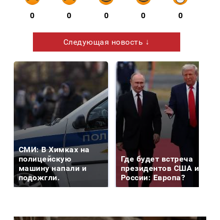
0
0
0
0
0
Следующая новость ↓
СМИ: В Химках на
полицейскую
Где будет встреча
машину напали и
президентов США и
подожгли.
России: Европа?