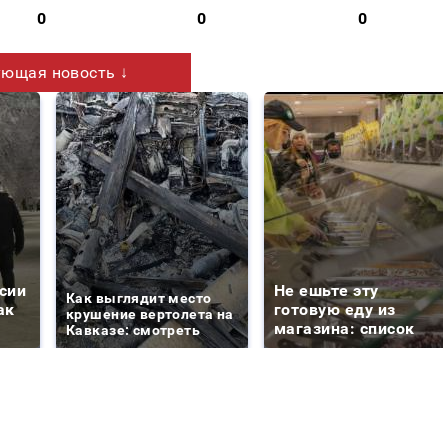
0
0
0
ющая новость ↓
сии
Не ешьте эту
Как выглядит место
ак
готовую еду из
крушение вертолета на
магазина: список
Кавказе: смотреть