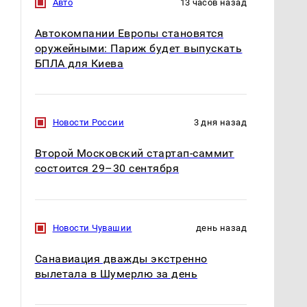
Авто
13 часов назад
Автокомпании Европы становятся
оружейными: Париж будет выпускать
БПЛА для Киева
Новости России
3 дня назад
Второй Московский стартап-саммит
состоится 29–30 сентября
В ОАЭ произошло
Все новости по
жестокое убийство
падению вертолета на
криптомиллионера
Кавказе: читать здесь
Новости Чувашии
день назад
Санавиация дважды экстренно
вылетала в Шумерлю за день