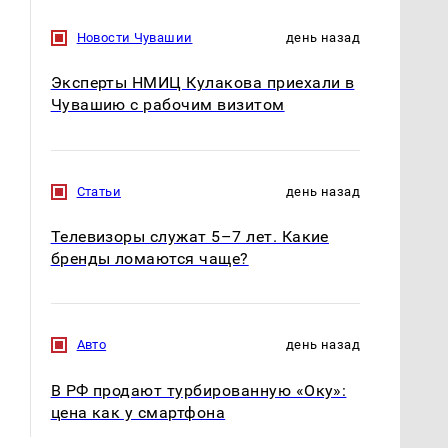
Новости Чувашии
день назад
Эксперты НМИЦ Кулакова приехали в
Чувашию с рабочим визитом
Статьи
день назад
Телевизоры служат 5–7 лет. Какие
бренды ломаются чаще?
Авто
день назад
В РФ продают турбированную «Оку»:
цена как у смартфона