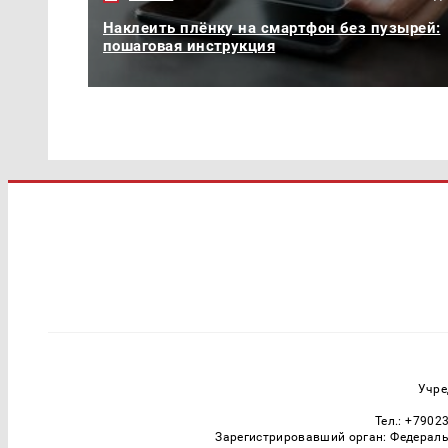
Наклеить плёнку на смартфон без пузырей:
пошаговая инструкция
Учре
Тел.: +7902
Зарегистрировавший орган: Федераль