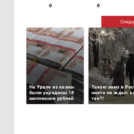
0
0
Следу
На Урале из казны
Такую зиму в Рос
были украдены 18
никто не ждал: к
миллионов рублей
так?!