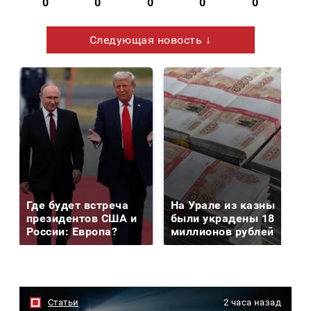
0
0
0
0
0
Следующая новость ↓
Где будет встреча
На Урале из казны
президентов США и
были украдены 18
России: Европа?
миллионов рублей
Статьи
2 часа назад