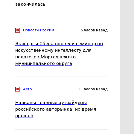
закончилась
Новости России
6 часов назад
Эксперты Сбера провели семинар по
искусственному интеллекту для
педагогов Моргаушского
муниципального округа
Авто
11 часов назад
Названы главные аутсайдеры
российского авторынка: их время
прошло