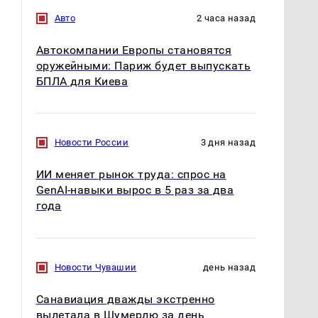
Авто
2 часа назад
Автокомпании Европы становятся
оружейными: Париж будет выпускать
БПЛА для Киева
Новости России
3 дня назад
Где будет встреча
Такую зиму в России
президентов США и
никто не ждал: как
ИИ меняет рынок труда: спрос на
России: Европа?
так?!
GenAI-навыки вырос в 5 раз за два
года
Новости Чувашии
день назад
Санавиация дважды экстренно
вылетала в Шумерлю за день