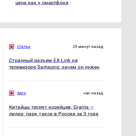
цена как у смартфона
Статьи
25 минут назад
Странный разъем EX-Link на
телевизоре Samsung: зачем он нужен
Авто
час назад
Китайцы теснят корейцев, Granta —
лидер: парк такси в России за 3 года