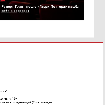
Руперт Гринт после «Гарри Поттера» нашёл
себя в хоррорах
ения"
одукции: 16+
ассовых коммуникаций (Роскомнадзор)