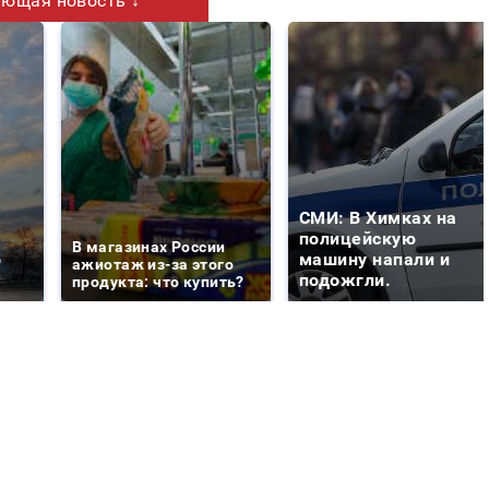
ющая новость ↓
СМИ: В Химках на
е
полицейскую
В магазинах России
о
машину напали и
ажиотаж из-за этого
подожгли.
продукта: что купить?