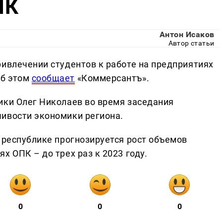
ПК
Антон Исаков
Автор статьи
ривлечении студентов к работе на предприятиях
Об этом
сообщает
«Коммерсантъ».
ики Олег Николаев во время заседания
ивости экономики региона.
 республике прогнозируется рост объемов
х ОПК – до трех раз к 2023 году.
0
0
0