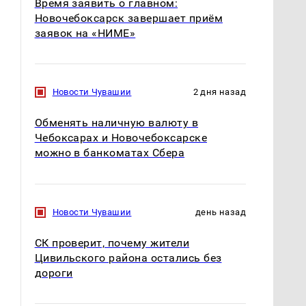
Время заявить о главном:
Новочебоксарск завершает приём
заявок на «НИМЕ»
Новости Чувашии
2 дня назад
Обменять наличную валюту в
Чебоксарах и Новочебоксарске
можно в банкоматах Сбера
На Урале из казны
Как выглядит место
были украдены 18
крушение вертолета на
миллионов рублей
Кавказе: смотреть
Новости Чувашии
день назад
СК проверит, почему жители
Цивильского района остались без
дороги