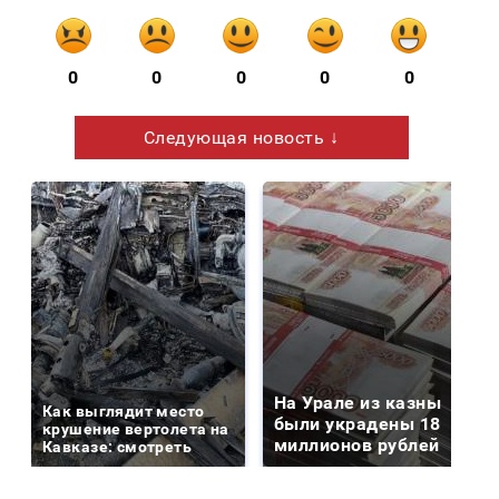
0
0
0
0
0
Следующая новость ↓
На Урале из казны
Как выглядит место
были украдены 18
крушение вертолета на
миллионов рублей
Кавказе: смотреть