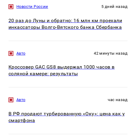
Новости России
5 дней назад
20 раз до Луны и обратно: 16 млн км проехали
инкассаторы Волго-Вятского банка Сбербанка
Авто
42 минуты назад
Кроссовер GAC GS8 выдержал 1000 часов в
соляной камере: результаты
Авто
час назад
В РФ продают турбированную «Оку»: цена как у
смартфона