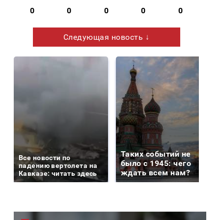
0
0
0
0
0
Следующая новость ↓
Таких событий не
Все новости по
было с 1945: чего
падению вертолета на
ждать всем нам?
Кавказе: читать здесь