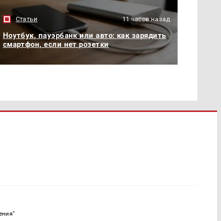
Статьи
11 часов назад
Ноутбук, пауэрбанк или авто: как зарядить
смартфон, если нет розетки
ения"