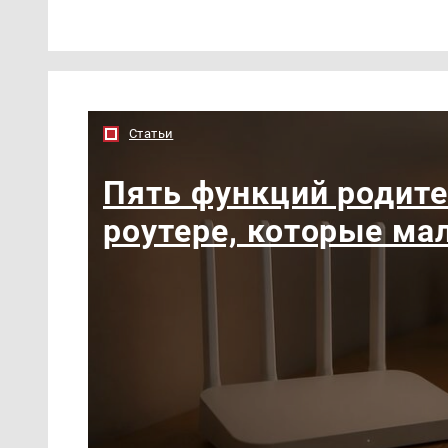
Статьи
Пять функций родите
роутере, которые ма