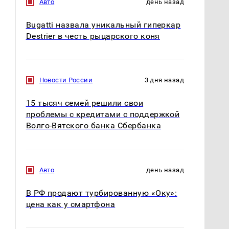
Авто
день назад
Bugatti назвала уникальный гиперкар
Destrier в честь рыцарского коня
На Урале из казны
Как выглядит место
были украдены 18
крушение вертолета на
миллионов рублей
Кавказе: смотреть
Новости России
3 дня назад
15 тысяч семей решили свои
проблемы с кредитами с поддержкой
Волго-Вятского банка Сбербанка
Авто
день назад
В РФ продают турбированную «Оку»:
цена как у смартфона